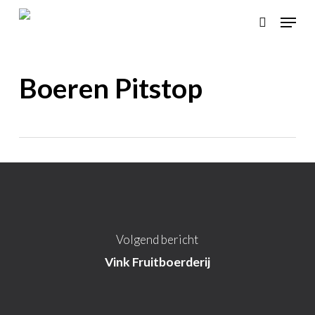
Skip
Menu
to
search
main
content
Boeren Pitstop
Volgend bericht
Vink Fruitboerderij