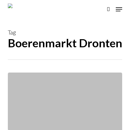
Skip
Menu
to
search
main
content
Tag
Boerenmarkt Dronten