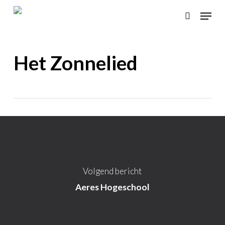
Skip
Menu
to
search
main
content
Het Zonnelied
Volgend bericht
Aeres Hogeschool